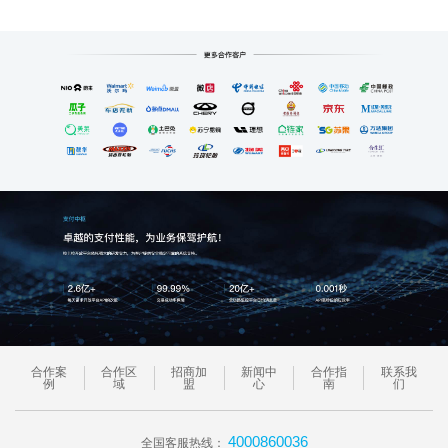
合作案
合作区
招商加
新闻中
合作指
联系我
例
域
盟
心
南
们
4000860036
全国客服热线：