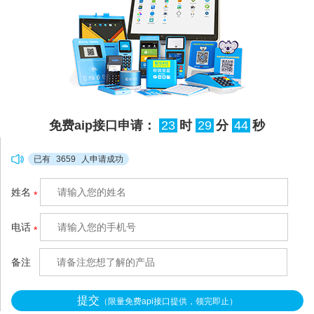
账户资金混收的难题：一笔
订单的收款账户同时绑定了
3个以上分润方，所有资金
先全部归集到一起，事后根
本分不清哪部分属于谁，人
工核对半天也理不清流向，
免费aip接口申请：
23
时
29
分
43
秒
很容易出现分错、漏分的情
况，甚至引发合作纠纷。拉
已有
3659
人申请成功
卡拉空中分账
姓名
*
（http://www.xianzhitech.co
m/）针对这类混收场景做了
电话
*
轻量化适配，不用复杂的系
统改造，3秒就能把混在一
备注
提交
（限量免费api接口提供，领完即止）