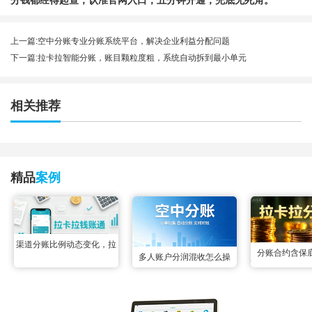
上一篇:
空中分账专业分账系统平台，解决企业利益分配问题
下一篇:
拉卡拉智能分账，账目颗粒度粗，系统自动拆到最小单元
相关推荐
精品
案例
渠道分账比例动态变化，拉
分账合约含保
多人账户分润混收怎么操
卡拉钱账通配置变更实时生
合，拉卡拉智能
作？空中分账三秒掰扯明白
效无延迟
后分成，两
很多联营场景里都遇到过多