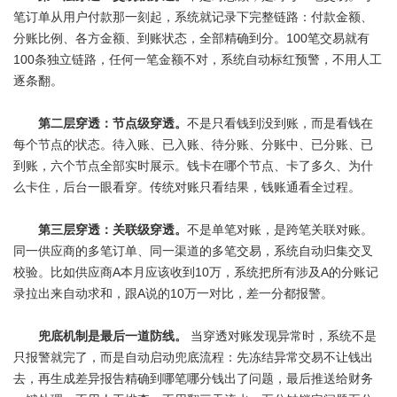
笔订单从用户付款那一刻起，系统就记录下完整链路：付款金额、
分账比例、各方金额、到账状态，全部精确到分。100笔交易就有
100条独立链路，任何一笔金额不对，系统自动标红预警，不用人工
逐条翻。
第二层穿透：节点级穿透。
不是只看钱到没到账，而是看钱在
每个节点的状态。待入账、已入账、待分账、分账中、已分账、已
到账，六个节点全部实时展示。钱卡在哪个节点、卡了多久、为什
么卡住，后台一眼看穿。传统对账只看结果，钱账通看全过程。
第三层穿透：关联级穿透。
不是单笔对账，是跨笔关联对账。
同一供应商的多笔订单、同一渠道的多笔交易，系统自动归集交叉
校验。比如供应商A本月应该收到10万，系统把所有涉及A的分账记
录拉出来自动求和，跟A说的10万一对比，差一分都报警。
兜底机制是最后一道防线。
当穿透对账发现异常时，系统不是
只报警就完了，而是自动启动兜底流程：先冻结异常交易不让钱出
去，再生成差异报告精确到哪笔哪分钱出了问题，最后推送给财务