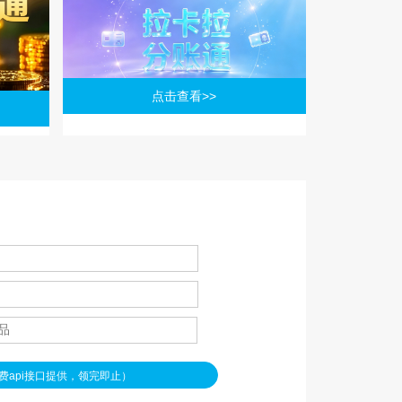
点击查看>>
功
费api接口提供，领完即止）