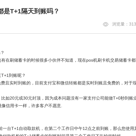
都是T+1隔天到账吗？
浏览量：313
吗？
有在刷储蓄卡的时候很多小伙伴不知道，现在pos机刷卡机交易储蓄卡都
T+1到账呢？
费且实时到账的，目前支付宝和微信转账都是实时到账且免费的，对于
如20元或30元封顶，因为成本问题没有一家支付公司能做T+0秒到账
就像信用卡一样，许多客户不愿意.
台T+1自动取款机，在第二个工作日中午12点之前到账，那么您使用