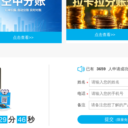
点击查看>>
点击查看>>
已有
3659
人申请成
姓名
*
电话
*
备注
29
分
45
秒
提交
（限量免