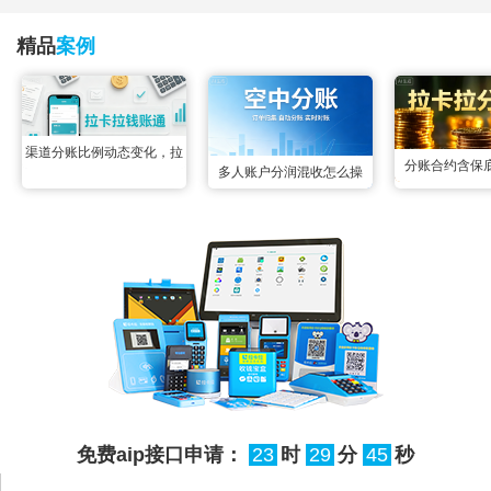
精品
案例
渠道分账比例动态变化，拉
分账合约含保
多人账户分润混收怎么操
卡拉钱账通配置变更实时生
合，拉卡拉智能
作？空中分账三秒掰扯明白
效无延迟
后分成，两
很多联营场景里都遇到过多
账户资金混收的难题：一笔
订单的收款账户同时绑定了
3个以上分润方，所有资金
先全部归集到一起，事后根
本分不清哪部分属于谁，人
工核对半天也理不清流向，
免费aip接口申请：
23
时
29
分
45
秒
很容易出现分错、漏分的情