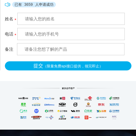
况，甚至引发合作纠纷。拉
已有
3659
人申请成功
卡拉空中分账
姓名
*
（http://www.xianzhitech.co
m/）针对这类混收场景做了
电话
*
轻量化适配，不用复杂的系
统改造，3秒就能把混在一
备注
提交
（限量免费api接口提供，领完即止）