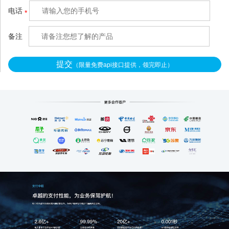
m/）针对这类混收场景做了
电话
*
轻量化适配，不用复杂的系
统改造，3秒就能把混在一
备注
提交
（限量免费api接口提供，领完即止）