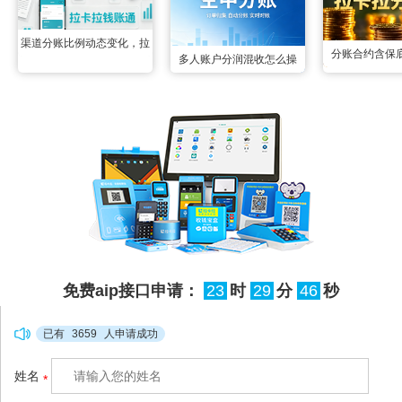
渠道分账比例动态变化，拉
分账合约含保
多人账户分润混收怎么操
卡拉钱账通配置变更实时生
合，拉卡拉智能
作？空中分账三秒掰扯明白
效无延迟
后分成，两
很多联营场景里都遇到过多
账户资金混收的难题：一笔
订单的收款账户同时绑定了
3个以上分润方，所有资金
先全部归集到一起，事后根
本分不清哪部分属于谁，人
工核对半天也理不清流向，
免费aip接口申请：
23
时
29
分
46
秒
很容易出现分错、漏分的情
况，甚至引发合作纠纷。拉
已有
3659
人申请成功
卡拉空中分账
姓名
*
（http://www.xianzhitech.co