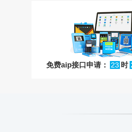
免费aip接口申请：
23
时