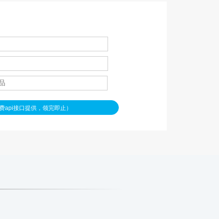
功
费api接口提供，领完即止）