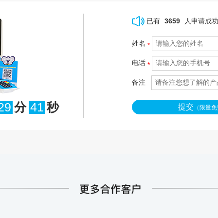
已有
3659
人申请成
姓名
*
电话
*
备注
29
分
40
秒
提交
（限量免