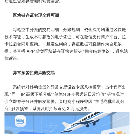
后通过合规存管顺利恢复运营。
区块链存证实现全程可溯
每笔空中分账的交易明细、分账规则、资金流向均通过区块链
技术存证，生成不可篡改的电子凭证，可在微信支付商户平台、拉
卡拉后台同步查询。一旦发生纠纷，存证数据可直接作为合规依
据，某直播 APP 曾凭区块链存证快速解决 “佣金结算争议”，避免法
律诉讼。
异常预警拦截风险交易
系统针对移动场景的异常交易设置专属风控模型：当小程序出
现 “同一 IP 高频下单分账”“单笔分账金额远超日常均值” 等情况时，
会立即暂停分账并触发预警。某电商小程序曾因 “羊毛党批量刷分
润” 触发预警，系统及时拦截避免 3 万元损失。