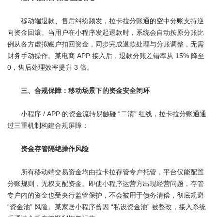
移动端退款、售后纠纷频发，拉卡拉分账通的空中分账支持逆
向资金回滚。当用户在小程序发起退款时，系统会自动按原分账比
例从各方虚拟账户扣回资金，同步完成退款处理与分账调整，无需
财务手动操作。某电商 APP 接入后，退款分账差错率从 15% 降至
0，售后处理效率提升 3 倍。
三、合规保障：移动场景下的资金安全闭环
小程序 / APP 的资金流转易触碰 “二清” 红线，拉卡拉分账通通
过三重机制构建合规屏障：
资金存管隔绝操作风险
所有移动端交易资金均由拉卡拉存管专户托管，平台仅能配置
分账规则，无权支配资金。即使小程序运营方出现经营问题，存管
专户内的资金也受央行监管保护，不会被用于债务清偿，彻底规避
“资金池” 风险。某家居小程序曾因 “私设资金池” 被整改，接入系统