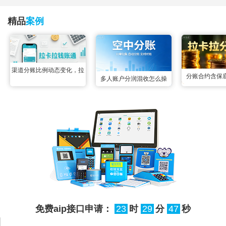
精品
案例
渠道分账比例动态变化，拉
分账合约含保
多人账户分润混收怎么操
卡拉钱账通配置变更实时生
合，拉卡拉智能
作？空中分账三秒掰扯明白
效无延迟
后分成，两
很多联营场景里都遇到过多
账户资金混收的难题：一笔
订单的收款账户同时绑定了
3个以上分润方，所有资金
先全部归集到一起，事后根
本分不清哪部分属于谁，人
工核对半天也理不清流向，
免费aip接口申请：
23
时
29
分
47
秒
很容易出现分错、漏分的情