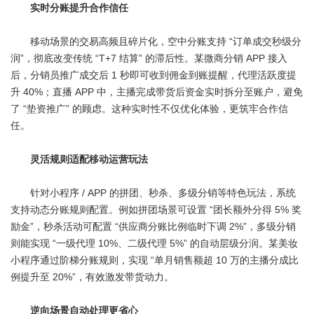
实时分账提升合作信任
移动场景的交易高频且碎片化，空中分账支持 “订单成交秒级分
润”，彻底改变传统 “T+7 结算” 的滞后性。某微商分销 APP 接入
后，分销员推广成交后 1 秒即可收到佣金到账提醒，代理活跃度提
升 40%；直播 APP 中，主播完成带货后资金实时拆分至账户，避免
了 “垫资推广” 的顾虑。这种实时性不仅优化体验，更筑牢合作信
任。
灵活规则适配移动运营玩法
针对小程序 / APP 的拼团、秒杀、多级分销等特色玩法，系统
支持动态分账规则配置。例如拼团场景可设置 “团长额外分得 5% 奖
励金”，秒杀活动可配置 “供应商分账比例临时下调 2%”，多级分销
则能实现 “一级代理 10%、二级代理 5%” 的自动层级分润。某美妆
小程序通过阶梯分账规则，实现 “单月销售额超 10 万的主播分成比
例提升至 20%”，有效激发带货动力。
逆向场景自动处理更省心