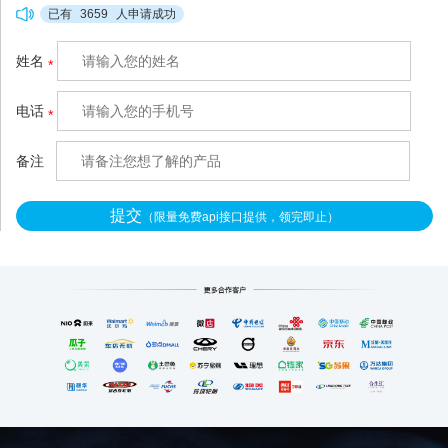
况，甚至引发合作纠纷。拉
已有
3659
人申请成功
卡拉空中分账
姓名
*
（http://www.xianzhitech.co
m/）针对这类混收场景做了
电话
*
轻量化适配，不用复杂的系
统改造，3秒就能把混在一
备注
提交
（限量免费api接口提供，领完即止）