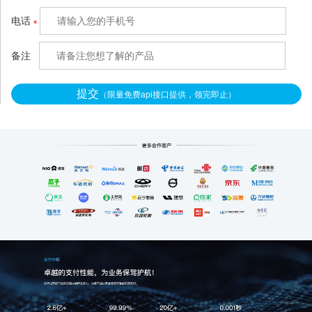
m/）针对这类混收场景做了
电话
*
轻量化适配，不用复杂的系
统改造，3秒就能把混在一
备注
提交
（限量免费api接口提供，领完即止）