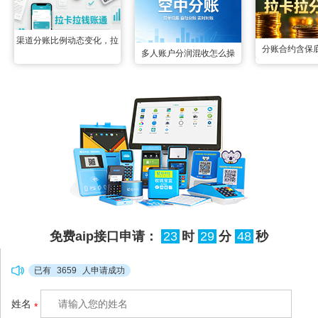
渠道分账比例动态变化，拉
分账合约含保
多人账户分润混收怎么操
卡拉钱账通配置变更实时生
合，拉卡拉智能
作？空中分账三秒掰扯明白
效无延迟
后分成，两
很多联营场景里都遇到过多
账户资金混收的难题：一笔
订单的收款账户同时绑定了
3个以上分润方，所有资金
先全部归集到一起，事后根
本分不清哪部分属于谁，人
工核对半天也理不清流向，
免费aip接口申请：
23
时
29
分
47
秒
很容易出现分错、漏分的情
况，甚至引发合作纠纷。拉
已有
3659
人申请成功
卡拉空中分账
姓名
*
（http://www.xianzhitech.co