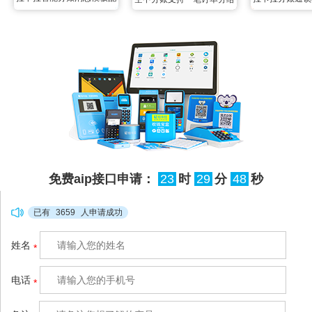
置，格式按需进行定制
多线程并发写同
多个商家吗？各个平台都可
保障数据
以吗？
免费aip接口申请：
23
时
29
分
47
秒
已有
3659
人申请成功
姓名
*
电话
*