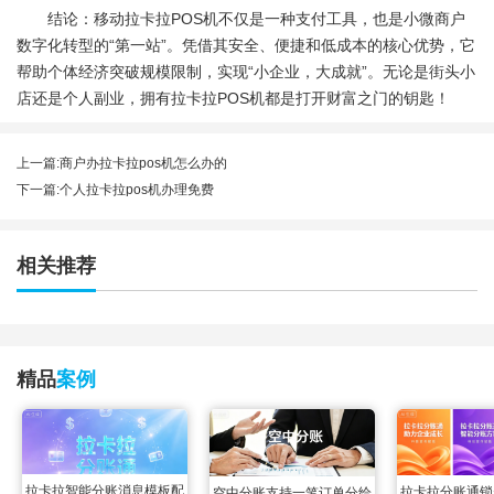
结论：移动拉卡拉
POS机
不仅是一种支付工具，也是小微商户
数字化转型的“第一站”。凭借其安全、便捷和低成本的核心优势，它
帮助个体经济突破规模限制，实现“小企业，大成就”。无论是街头小
店还是个人副业，拥有拉卡拉POS机都是打开财富之门的钥匙！
上一篇:
商户办拉卡拉pos机怎么办的
下一篇:
个人拉卡拉pos机办理免费
相关推荐
精品
案例
拉卡拉智能分账消息模板配
拉卡拉分账通锁
空中分账支持一笔订单分给