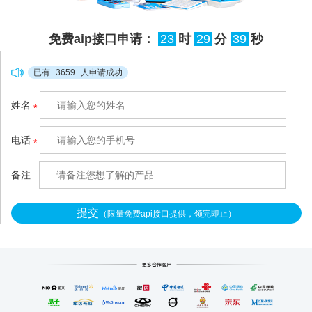
本分不清哪部分属于谁，人
工核对半天也理不清流向，
免费aip接口申请：
23
时
29
分
38
秒
很容易出现分错、漏分的情
况，甚至引发合作纠纷。拉
已有
3659
人申请成功
卡拉空中分账
姓名
*
（http://www.xianzhitech.co
m/）针对这类混收场景做了
电话
*
轻量化适配，不用复杂的系
统改造，3秒就能把混在一
备注
提交
（限量免费api接口提供，领完即止）