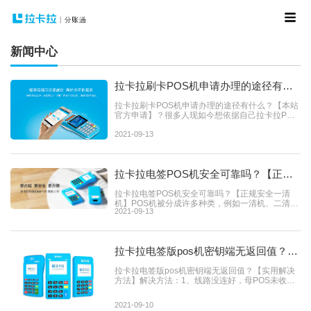
新闻中心
拉卡拉刷卡POS机申请办理的途径有什
么？【本站官方申请】？
拉卡拉刷卡POS机申请办理的途径有什么？【本站
官方申请】？很多人现如今想依据自己拉卡拉POS
机申请办理申办本身...
2021-09-13
拉卡拉电签POS机安全可靠吗？【正规
安全一清机】
拉卡拉电签POS机安全可靠吗？【正规安全一清
机】POS机被分成许多种类，例如一清机、二清
2021-09-13
机、三清机等。她们只是...
拉卡拉电签版pos机密钥端无返回值？
【实用解决方法】
拉卡拉电签版pos机密钥端无返回值？【实用解决
方法】解决方法：1、线路没连好，母POS未收到
密匙数据信息，再度连线；2...
2021-09-10