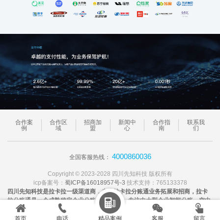
合作案
合作区
招商加
新闻中
合作指
联系我
例
域
盟
心
南
们
4000860036
全国客服热线：
Copyright © 2023-2028 四川先知科技 版权所有
icp备案号：
蜀ICP备16018957号-3
技术支持：765133378
四川先知科技是拉卡拉一级渠道商，专注拉卡拉分账通业务拓展和招商，拉卡
拉分账通是一个成熟稳定企业分账SaSa系统，专注中大型企业智能分账、空中





分账解决方案和技术支持！
首页
电话
精品案例
客服
留言