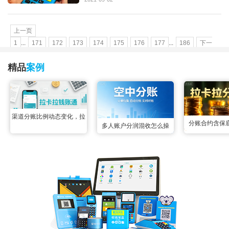
上一页
1
...
171
172
173
174
175
176
177
...
186
下一
页
精品
案例
渠道分账比例动态变化，拉
分账合约含保
多人账户分润混收怎么操
卡拉钱账通配置变更实时生
合，拉卡拉智能
作？空中分账三秒掰扯明白
效无延迟
后分成，两
很多联营场景里都遇到过多
账户资金混收的难题：一笔
订单的收款账户同时绑定了
3个以上分润方，所有资金
先全部归集到一起，事后根