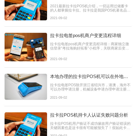
2021最新拉卡拉POS机介绍，一切运用过储蓄卡
的人都掌握拉卡拉。拉卡拉是我国POS机著名品牌
的意味着。他在第三...
2021-09-02
拉卡拉电签pos机商户变更流程详细
拉卡拉电签pos机商户变更流程详细：商家独立微
信登录“考拉海购好拓客”小程序，关联商家后变动
清算卡：商户管理-...
2021-09-02
本地办理的拉卡拉POS机可以在外地使
用吗？
拉卡拉电签POS除开浙江省绍兴市，港澳，海外不
可以办理申请注册，机械设备申请办理申请注册后
仅有在申请办理注册...
2021-09-02
拉卡拉POS机持卡人认证失败问题分析
拉卡拉POS机用户验证不成功缘故用户验证错误的
关键因素也是这卡很有可能被报失了！假如此卡沒
有发生一切现象...
2021-09-02