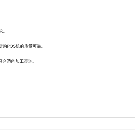
求。
所购
POS机
的质量可靠。
择合适的加工渠道。