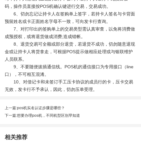
码，操作员直接按POS机确认键进行交易，交易成功。
6、切勿忘记让持卡人在签购单上签字，若持卡人签名与卡背面
预留姓名或卡正面姓名字母不一致，可向发卡行查询。
7、对打印出的签购单上的交易类型需认真审查，以免将消费做
成预授权，或将退货做成消费;造成错帐。
8、退货交易可全额或部分退货，若退货不成功，切勿随意退现
金或让持卡人将货拿走，可根据POS提示做相应处理或与银联维护
人员联系。
9、不要随便拔插通信线。POS机的通信接口为专用接口（line
口），不可相互混淆。
10、对借记卡和未签订手工压卡协议的成员行的卡，压卡交易
无效，发卡行不予承认，因此，切勿压单受理。
上一篇:
pos机实名认证步骤是哪些？
下一篇:
想要办理pos机，不同机型区别早知道
相关推荐