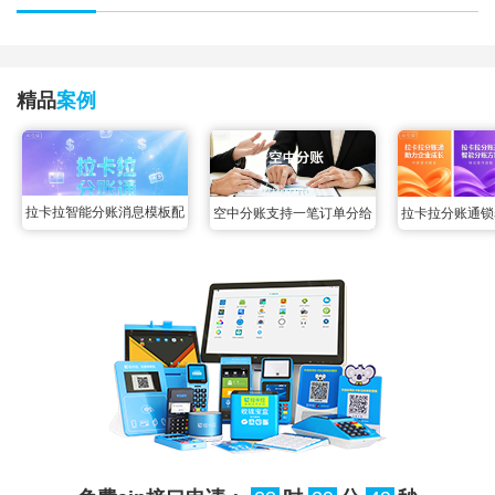
精品
案例
拉卡拉智能分账消息模板配
拉卡拉分账通锁
空中分账支持一笔订单分给
置，格式按需进行定制
多线程并发写同
多个商家吗？各个平台都可
保障数据
以吗？