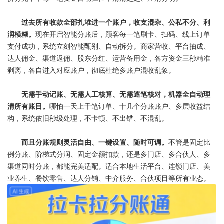
过去所有收款全部扎堆进一个账户，收支混杂、公私不分、利
润模糊。
现在开启
智能分账
后，顾客每一笔刷卡、扫码、线上订单
支付成功，系统立刻智能甄别、自动拆分。商家营收、平台抽成、
达人佣金、渠道返佣、股东分红、运营备用金，各方资金三秒精准
剥离，各自进入对应账户，彻底杜绝多账户混收乱象。
无需手动记账、无需人工核算、无需逐笔核对，机器全自动理
清所有账目。
哪怕一天上千笔订单、十几个分账账户、多层收益结
构，系统依旧秒级处理，不卡顿、不出错、不混乱。
而且分账规则灵活自由、一键设置、随时可调。
不管是固定比
例分账、阶梯式分润、固定金额扣款，还是多门店、多合伙人、多
渠道同时分账，都能完美适配。适合本地生活平台、连锁门店、美
业养生、餐饮零售、达人分销、中介服务、合伙项目等所有业态。