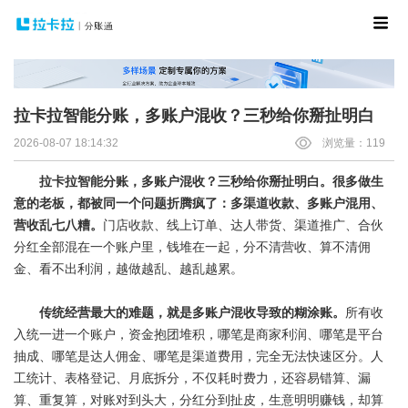
拉卡拉智能分账，多账户混收？三秒给你掰扯明白
2026-08-07 18:14:32
浏览量：119
拉卡拉智能分账，多账户混收？三秒给你掰扯明白。
很多做生
意的老板，都被同一个问题折腾疯了：多渠道收款、多账户混用、
营收乱七八糟。
门店收款、线上订单、达人带货、渠道推广、合伙
分红全部混在一个账户里，钱堆在一起，分不清营收、算不清佣
金、看不出利润，越做越乱、越乱越累。
传统经营最大的难题，就是多账户混收导致的糊涂账。
所有收
入统一进一个账户，资金抱团堆积，哪笔是商家利润、哪笔是平台
抽成、哪笔是达人佣金、哪笔是渠道费用，完全无法快速区分。人
工统计、表格登记、月底拆分，不仅耗时费力，还容易错算、漏
算、重复算，对账对到头大，分红分到扯皮，生意明明赚钱，却算