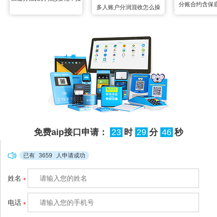
分账合约含保
多人账户分润混收怎么操
卡拉钱账通配置变更实时生
合，拉卡拉智能
作？空中分账三秒掰扯明白
效无延迟
后分成，两
很多联营场景里都遇到过多
账户资金混收的难题：一笔
订单的收款账户同时绑定了
3个以上分润方，所有资金
先全部归集到一起，事后根
本分不清哪部分属于谁，人
工核对半天也理不清流向，
免费aip接口申请：
23
时
29
分
45
秒
很容易出现分错、漏分的情
况，甚至引发合作纠纷。拉
已有
3659
人申请成功
卡拉空中分账
姓名
*
（http://www.xianzhitech.co
m/）针对这类混收场景做了
电话
*
轻量化适配，不用复杂的系