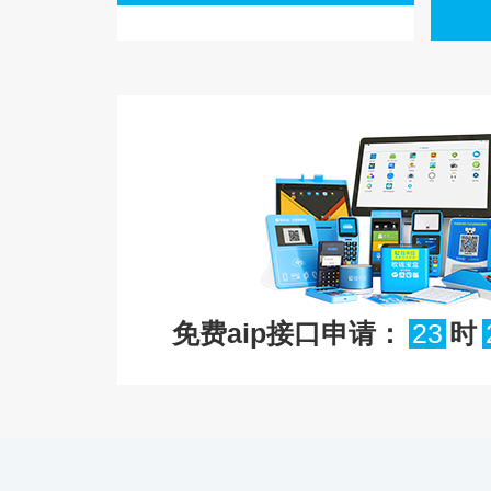
免费aip接口申请：
23
时