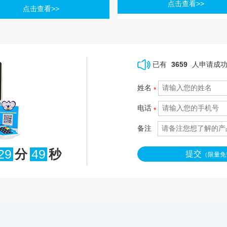
点击查看>>
点击查看>>
已有
3659
人申请成
姓名
*
电话
*
备注
29
分
48
秒
提交
（限量免