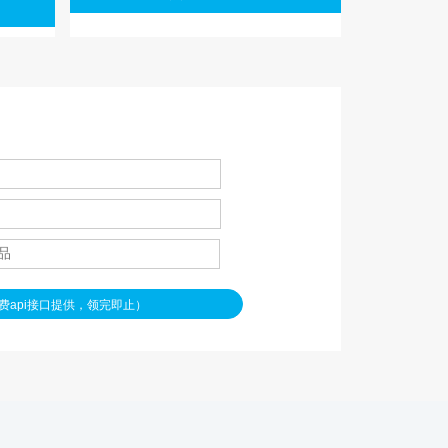
功
费api接口提供，领完即止）