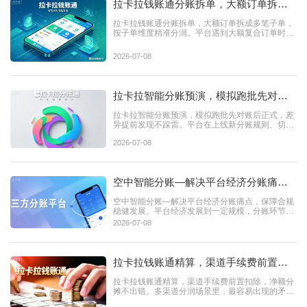
拉卡拉钱账通分账拆单，大额订单拆成
多笔子单，按子单维度精准分润
拉卡拉钱账通分账拆单，大额订单拆成多笔子单，
按子单维度精准分润。平台遇到大额复合订单时，
最头疼的就是分润核...
2026-07-08
拉卡拉智能分账预演，模拟跑批先对账
后正式，差异提前发现不踩雷
拉卡拉智能分账预演，模拟跑批先对账后正式，差
异提前发现不踩雷。平台在上线新分账规则、切换
大促结算模式前，最...
2026-07-08
空中智能分账—解决平台经济分账痛
点，保障合规稳健发展
空中智能分账—解决平台经济分账痛点，保障合规
稳健发展。平台经济发展到一定规模，分账环节的
痛点就会从“效率...
2026-07-08
拉卡拉钱账通精算，渠道手续费前置扣
除，净额分摊不出错
拉卡拉钱账通精算，渠道手续费前置扣除，净额分
摊不出错。多渠道分润场景里，最容易出现的矛盾
就是手续费分摊不清...