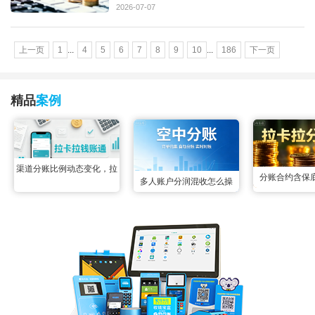
2026-07-07
上一页
1
...
4
5
6
7
8
9
10
...
186
下一页
精品
案例
渠道分账比例动态变化，拉
分账合约含保
多人账户分润混收怎么操
卡拉钱账通配置变更实时生
合，拉卡拉智能
作？空中分账三秒掰扯明白
效无延迟
后分成，两
很多联营场景里都遇到过多
账户资金混收的难题：一笔
订单的收款账户同时绑定了
3个以上分润方，所有资金
先全部归集到一起，事后根