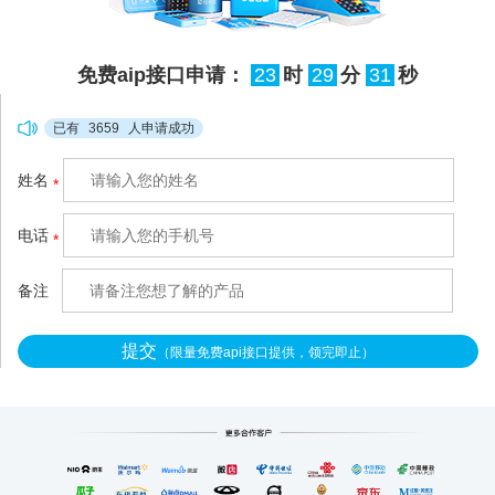
本分不清哪部分属于谁，人
工核对半天也理不清流向，
免费aip接口申请：
23
时
29
分
31
秒
很容易出现分错、漏分的情
况，甚至引发合作纠纷。拉
已有
3659
人申请成功
卡拉空中分账
姓名
*
（http://www.xianzhitech.co
m/）针对这类混收场景做了
电话
*
轻量化适配，不用复杂的系
统改造，3秒就能把混在一
备注
提交
（限量免费api接口提供，领完即止）