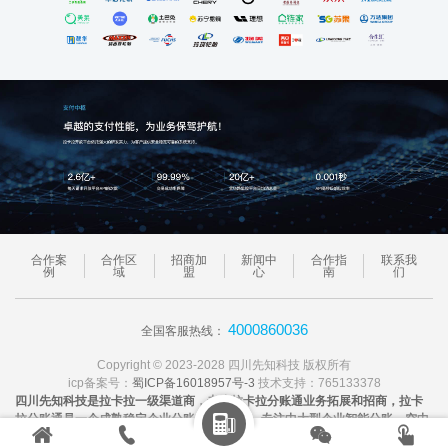
合作案
合作区
招商加
新闻中
合作指
联系我
例
域
盟
心
南
们
4000860036
全国客服热线：
Copyright © 2023-2028 四川先知科技 版权所有
icp备案号：
蜀ICP备16018957号-3
技术支持：765133378
四川先知科技是拉卡拉一级渠道商，专注拉卡拉分账通业务拓展和招商，拉卡

拉分账通是一个成熟稳定企业分账SaSa系统，专注中大型企业智能分账、空中




分账解决方案和技术支持！