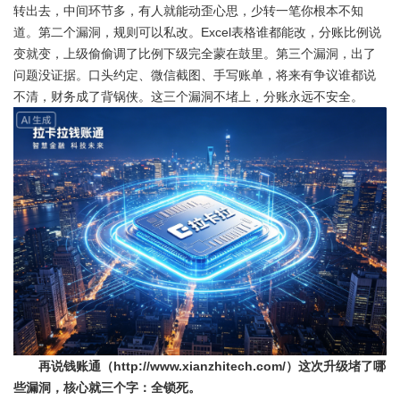
转出去，中间环节多，有人就能动歪心思，少转一笔你根本不知
道。第二个漏洞，规则可以私改。Excel表格谁都能改，分账比例说
变就变，上级偷偷调了比例下级完全蒙在鼓里。第三个漏洞，出了
问题没证据。口头约定、微信截图、手写账单，将来有争议谁都说
不清，财务成了背锅侠。这三个漏洞不堵上，分账永远不安全。
再说钱账通（http://www.xianzhitech.com/）这次升级堵了哪
些漏洞，核心就三个字：全锁死。