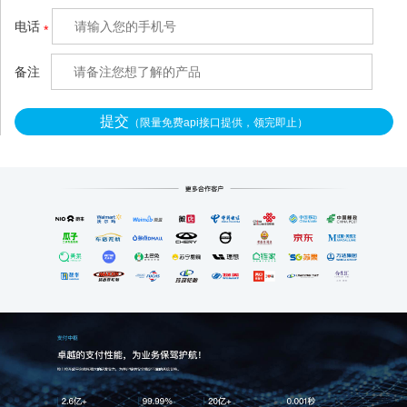
m/）针对这类混收场景做了
电话
*
轻量化适配，不用复杂的系
统改造，3秒就能把混在一
备注
提交
（限量免费api接口提供，领完即止）