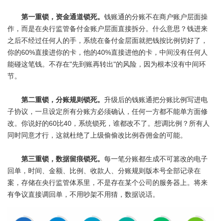
第一重锁，资金通道锁死。
钱账通
的分账不在商户账户层面操
作，而是在央行监管备付金账户层面直接拆分。什么意思？钱进来
之后不经过任何人的手，系统在备付金层面就把钱按比例切好了，
你的60%直接进你的卡，他的40%直接进他的卡，中间没有任何人
能碰这笔钱。不存在"先到账再转出"的风险，因为根本没有中间环
节。
第二重锁，分账规则锁死。
升级后的钱账通把分账比例写进电
子协议，一旦设定所有分账方必须确认，任何一方都不能单方面修
改。你说好的60比40，系统锁死，谁都改不了。想调比例？所有人
同时同意才行，这就杜绝了上级偷偷改比例吞佣金的可能。
第三重锁，数据留痕锁死。
每一笔分账都生成不可篡改的电子
回单，时间、金额、比例、收款人、分账规则版本号全部记录在
案，存储在央行监管体系里，不是存在某个公司的服务器上。将来
有争议直接调回单，不用吵架不用猜，数据说话。