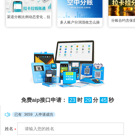
渠道分账比例动态变化，拉
分账合约含保
多人账户分润混收怎么操
卡拉钱账通配置变更实时生
合，拉卡拉智能
作？空中分账三秒掰扯明白
效无延迟
后分成，两
很多联营场景里都遇到过多
账户资金混收的难题：一笔
订单的收款账户同时绑定了
3个以上分润方，所有资金
先全部归集到一起，事后根
本分不清哪部分属于谁，人
工核对半天也理不清流向，
免费aip接口申请：
23
时
29
分
44
秒
很容易出现分错、漏分的情
况，甚至引发合作纠纷。拉
已有
3659
人申请成功
卡拉空中分账
姓名
*
（http://www.xianzhitech.co