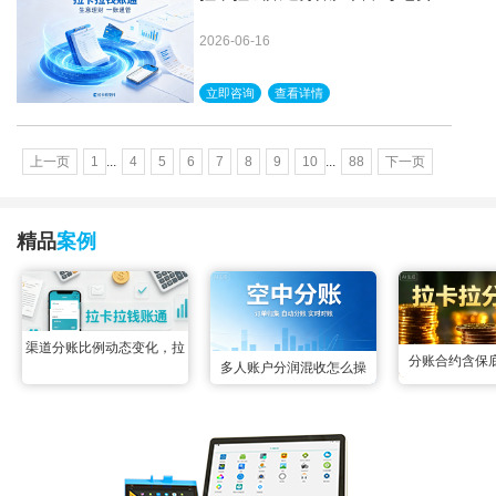
全量打标，查起来像查数据库
2026-06-16
立即咨询
查看详情
上一页
1
...
4
5
6
7
8
9
10
...
88
下一页
精品
案例
渠道分账比例动态变化，拉
分账合约含保
多人账户分润混收怎么操
卡拉钱账通配置变更实时生
合，拉卡拉智能
作？空中分账三秒掰扯明白
效无延迟
后分成，两
很多联营场景里都遇到过多
账户资金混收的难题：一笔