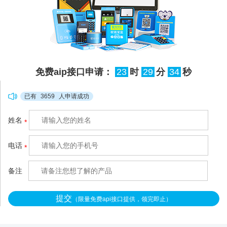
订单的收款账户同时绑定了
3个以上分润方，所有资金
先全部归集到一起，事后根
本分不清哪部分属于谁，人
工核对半天也理不清流向，
免费aip接口申请：
23
时
29
分
33
秒
很容易出现分错、漏分的情
况，甚至引发合作纠纷。拉
已有
3659
人申请成功
卡拉空中分账
姓名
*
（http://www.xianzhitech.co
m/）针对这类混收场景做了
电话
*
轻量化适配，不用复杂的系
统改造，3秒就能把混在一
备注
提交
（限量免费api接口提供，领完即止）