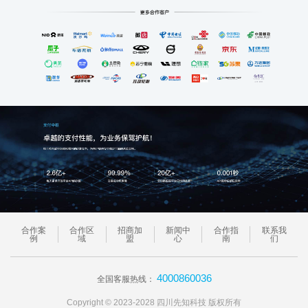
合作案
合作区
招商加
新闻中
合作指
联系我
例
域
盟
心
南
们
4000860036
全国客服热线：
Copyright © 2023-2028 四川先知科技 版权所有