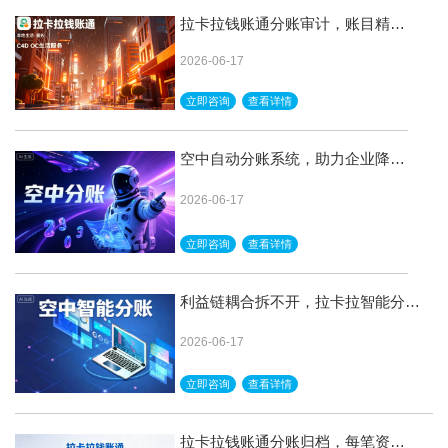
拉卡拉钱账通分账审计，账目精度
到厘，误差零容忍
2026-06-17
立即咨询
查看详情
空中自动分账系统，助力企业降本
增效，完成现代数字化转型
2026-06-17
立即咨询
查看详情
利益链耦合拆不开，拉卡拉智能分账
解耦分账，各算各的清清爽爽
2026-06-17
立即咨询
查看详情
拉卡拉钱账通分账归档，每笔资金