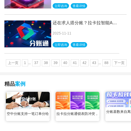
立即咨询
查看详情
还在求人搭分账？拉卡拉智能API
自己就能搞定
2025-11-11
立即咨询
查看详情
上一页
1
...
37
38
39
40
41
42
43
...
88
下一页
精品
案例
分账基数来自离
拉卡拉分账通锁表防冲突，
空中分账支持一笔订单分给
路，拉卡拉钱账
多线程并发写同账户，行锁
多个商家吗？各个平台都可
一体合