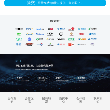
提交
（限量免费api接口提供，领完即止）
合作案
合作区
招商加
新闻中
合作指
联系我
例
域
盟
心
南
们