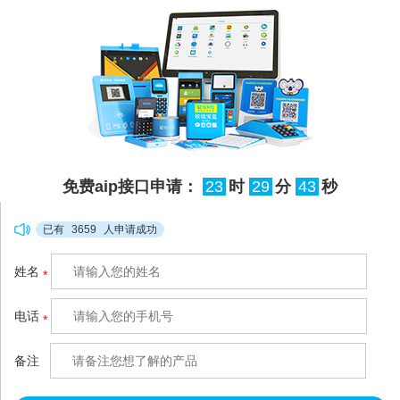
保障数据不覆盖
以吗？
免费aip接口申请：
23
时
29
分
43
秒
已有
3659
人申请成功
姓名
*
电话
*
备注