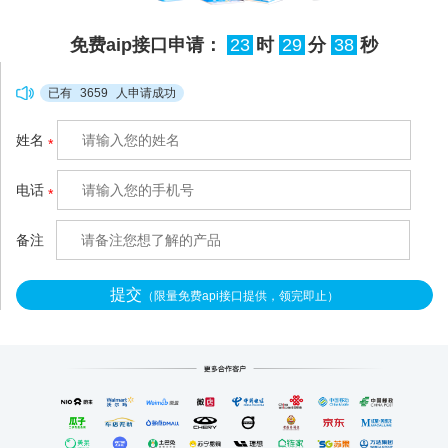
工核对半天也理不清流向，
免费aip接口申请：
23
时
29
分
37
秒
很容易出现分错、漏分的情
况，甚至引发合作纠纷。拉
已有
3659
人申请成功
卡拉空中分账
姓名
*
（http://www.xianzhitech.co
m/）针对这类混收场景做了
电话
*
轻量化适配，不用复杂的系
统改造，3秒就能把混在一
备注
提交
（限量免费api接口提供，领完即止）