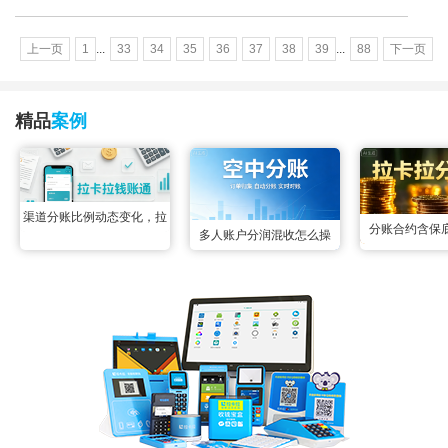
上一页
1
...
33
34
35
36
37
38
39
...
88
下一页
精品
案例
渠道分账比例动态变化，拉
分账合约含保
多人账户分润混收怎么操
卡拉钱账通配置变更实时生
合，拉卡拉智能
作？空中分账三秒掰扯明白
效无延迟
后分成，两
很多联营场景里都遇到过多
账户资金混收的难题：一笔
订单的收款账户同时绑定了
3个以上分润方，所有资金
先全部归集到一起，事后根
本分不清哪部分属于谁，人